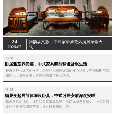
24
雅韵承文脉，中式家居营造温润居家烟火
2026-07
气
07-08
卧居雅室养安寝，中式家具赋能静谧舒眠生活
睡眠是身心休养的根本，卧室作为居家休憩的核心场景，空间氛围与器
物陈设，直接影响日常睡眠质量与身心状态...
06-25
循昼夜起居节律陈设卧具，中式卧居安放深度安眠
睡眠质量的损耗，往往和卧室家具陈设、空间体感息息相关。中式卧居
设计依托昼夜阴阳节律，通过卧具形制、空...